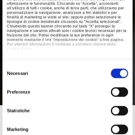
ottimizzarne le funzionalità. Cliccando su “Accetta”, acconsenti
O.e.m
all’utilizzo di tutti i cookie, anche di terze parti, che utilizziamo per
personalizzare la navigazione, analizzare a fini statistici e per
Private Label
finalità di marketing le visite al sito; oppure potrai selezionare le
tipologie di cookie desiderate cliccando su "Accetta selezionati".
Chiudendo questo banner cliccando sul tasto “X” prosegui la
Navale
navigazione e saranno attivati solo i cookie tecnici necessari per la
fruizione del sito. Potrai modificare le tue preferenze in ogni
Contract
momento mediante il link “Impostazione dei cookie” a fine pagina.
Per ulteriori informazioni ti invitiamo a prendere visione della
Design
Cookie Policy
.
Selezione
Necessari
del
consenso
Preferenze
Statistiche
»
Marketing