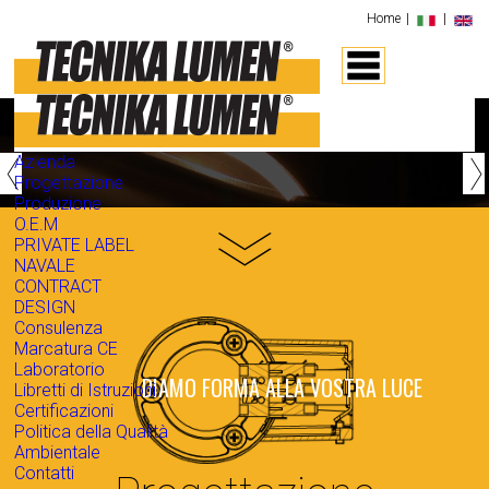
Home
|
|
WE MAKE YOUR OWN LIGHTING
‹
›
Azienda
Progettazione
Produzione
O.E.M
»
PRIVATE LABEL
NAVALE
CONTRACT
DESIGN
Consulenza
Marcatura CE
Laboratorio
DIAMO FORMA ALLA VOSTRA LUCE
Libretti di Istruzioni
Certificazioni
Politica della Qualità
Ambientale
Contatti