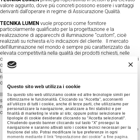
valore aggiunto, dove più concreti possono essere i vantaggi
derivanti dall’operare in regime di Assicurazione Qualità.
TECNIKA LUMEN
vuole proporsi come fornitore
particolarmente qualificato per la progettazione e la
realizzazione di apparecchi di illuminazione “custom”, cioè
realizzati su richiesta e/o indicazioni del cliente. Il mercato
dell’illuminazione nel mondo è sempre più caratterizzato da
elevata competitività nella qualità dei prodotti richiesti, nelle
caratteristiche del servizio reso ai clienti e nel contenimento dei
costi di produzione. Fin dall’inizio della sua attività TECNIKA
LUMEN si è voluta caratterizzare per la particolare attenzione
rivolta a questi aspetti, facendone proprio elemento di
competitività.
Questo sito web utilizza i cookie
Il Sistema Qualità di
TECNIKA LUMEN
copre tutte le attività
Su questo sito web utilizziamo cookie ed altre tecnologie simili per
ottimizzarne le funzionalità. Cliccando su “Accetta”, acconsenti
svolte nella sua sede di Marghera (Venezia) ed è conforme alla
all’utilizzo di tutti i cookie, anche di terze parti, che utilizziamo per
norma
UNI EN ISO 9001
. I principi fondamentali per il
personalizzare la navigazione, analizzare a fini statistici e per
conseguimento degli obiettivi prefissati sono i seguenti:
finalità di marketing le visite al sito; oppure potrai selezionare le
tipologie di cookie desiderate cliccando su "Accetta selezionati".
Le esigenze dei clienti devono essere soddisfatte anche
Chiudendo questo banner cliccando sul tasto “X” prosegui la
navigazione e saranno attivati solo i cookie tecnici necessari per la
attraverso la chiara definizione dei requisiti del prodotto e
fruizione del sito. Potrai modificare le tue preferenze in ogni
del servizio reso.
momento mediante il link “Impostazione dei cookie” a fine pagina.