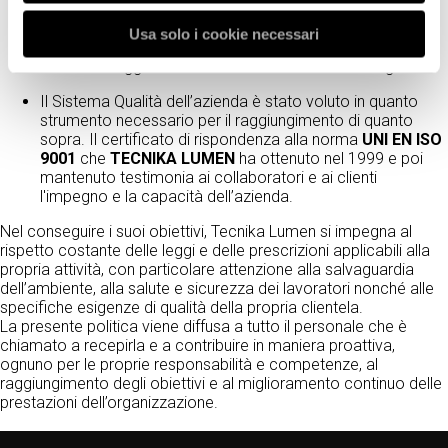
Il Sistema di Gestione per la Qualità conforme alla norma
UNI EN ISO 9001
, è rispettato e mantenuto nel tempo e
Usa solo i cookie necessari
viene sottoposto a controlli periodici per misurarne la
validità ed aggiornarlo secondo il variare delle esigenze.
Il Sistema Qualità dell’azienda è stato voluto in quanto
strumento necessario per il raggiungimento di quanto
sopra. Il certificato di rispondenza alla norma
UNI EN ISO
9001
che
TECNIKA LUMEN
ha ottenuto nel 1999 e poi
mantenuto testimonia ai collaboratori e ai clienti
l'impegno e la capacità dell’azienda.
Nel conseguire i suoi obiettivi, Tecnika Lumen si impegna al
rispetto costante delle leggi e delle prescrizioni applicabili alla
propria attività, con particolare attenzione alla salvaguardia
dell’ambiente, alla salute e sicurezza dei lavoratori nonché alle
specifiche esigenze di qualità della propria clientela.
La presente politica viene diffusa a tutto il personale che è
chiamato a recepirla e a contribuire in maniera proattiva,
ognuno per le proprie responsabilità e competenze, al
raggiungimento degli obiettivi e al miglioramento continuo delle
prestazioni dell’organizzazione.