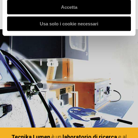
Vi accompagniamo
lungo un
percorso
progettuale e tecnologico
Accetta
esplorando un universo di materiali,
soluzioni, sperimentazioni.
Usa solo i cookie necessari
Tecnika Lumen
è un
laboratorio di ricerca
e al