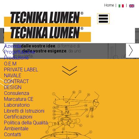
Home
|
|
Progettazione
‹
›
e ingegnerizzazione
Azienda
Partiamo
dalle vostre idee
, di forma e di
emozioni,
dalle vostre esigenze
, da uno
Progettazione
schizzo su carta.
Produzione
O.E.M
»
PRIVATE LABEL
NAVALE
»
CONTRACT
DESIGN
Consulenza
Marcatura CE
Laboratorio
Libretti di Istruzioni
Certificazioni
Politica della Qualità
Ambientale
Contatti