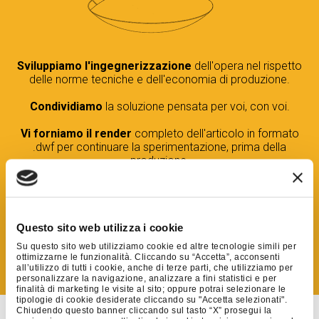
Sviluppiamo l'ingegnerizzazione
dell'opera nel rispetto
delle norme tecniche e dell'economia di produzione.
Condividiamo
la soluzione pensata per voi, con voi.
Vi forniamo il render
completo dell'articolo in formato
.dwf per continuare la sperimentazione, prima della
produzione.
PROVA
Autodesk®
Design Review
Scarica anche il nostro progetto d'esempio da usare con
Questo sito web utilizza i cookie
Autodesk.
Su questo sito web utilizziamo cookie ed altre tecnologie simili per
ottimizzarne le funzionalità. Cliccando su “Accetta”, acconsenti
all’utilizzo di tutti i cookie, anche di terze parti, che utilizziamo per
SCARICA
IL PROGETTO D'ESEMPIO
personalizzare la navigazione, analizzare a fini statistici e per
finalità di marketing le visite al sito; oppure potrai selezionare le
tipologie di cookie desiderate cliccando su "Accetta selezionati".
Chiudendo questo banner cliccando sul tasto “X” prosegui la
Realizziamo prototipi e preserie
per