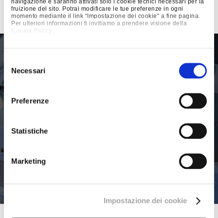
navigazione e saranno attivati solo i cookie tecnici necessari per la
toccare con mano il vostro pensiero,
fruizione del sito. Potrai modificare le tue preferenze in ogni
momento mediante il link “Impostazione dei cookie” a fine pagina.
prima di portarlo al mercato.
Per ulteriori informazioni ti invitiamo a prendere visione della
Cookie Policy
.
Selezione
Necessari
del
consenso
Preferenze
Statistiche
Marketing
Impostazione dei cookie