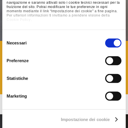
navigazione e saranno attivati solo i cookie tecnici necessari per la
fruizione del sito. Potrai modificare le tue preferenze in ogni
momento mediante il link “Impostazione dei cookie” a fine pagina.
Per ulteriori informazioni ti invitiamo a prendere visione della
Cookie Policy
.
Selezione
Necessari
del
And when design and technology meet,
art enters
consenso
the material world and transforms ideas into
Preferenze
practical forms.
When a designer meets Tecnika Lumen,
Statistiche
symbolism becomes structure, the artist becomes a
craftsman, and form becomes light.
Marketing
»
Impostazione dei cookie