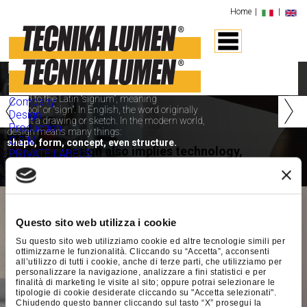
Home
|
|
Design
‹
›
The root of the word “design” can be
traced to the Latin “signum”, meaning
Company
“symbol” or “sign”. In English, the word originally
Design
meant a drawing or sketch. In the modern world,
Production
design means many things:
O.E.M
shape, form, concept, even structure.
Design also implies technology,
PRIVATE LABELS
technique,
art,
and
craft.
SHIP BUILDING
CONTRACT
DESIGN
Consulting
CE Marking
Questo sito web utilizza i cookie
Test Lab
Su questo sito web utilizziamo cookie ed altre tecnologie simili per
Instruction Manuals
ottimizzarne le funzionalità. Cliccando su “Accetta”, acconsenti
Certifications
all’utilizzo di tutti i cookie, anche di terze parti, che utilizziamo per
Quality Policy
personalizzare la navigazione, analizzare a fini statistici e per
finalità di marketing le visite al sito; oppure potrai selezionare le
Environmental
tipologie di cookie desiderate cliccando su "Accetta selezionati".
Contacts
Chiudendo questo banner cliccando sul tasto “X” prosegui la